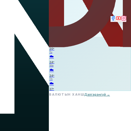
⛈️
—
—
—
Mo
☁️
20
°
Tu
☁️
24
°
We
☁️
24
°
Th
☁️
27
°
ВАЛЮТЫН ХАНШ
Дэлгэрэнгүй →