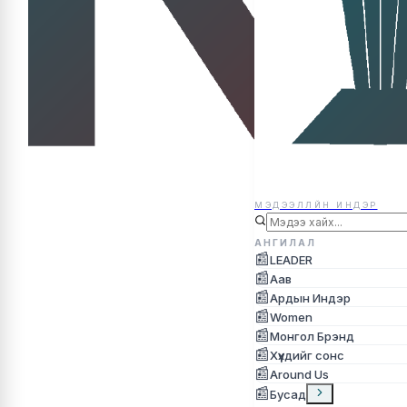
МЭДЭЭЛЛЙН ИНДЭР
МЭДЭЭЛЛЙН ИНДЭР
АНГИЛАЛ
📰
LEADER
📰
Аав
📰
Ардын Индэр
📰
Women
📰
Монгол Брэнд
📰
Хүүхдийг сонс
📰
Around Us
📰
Бусад