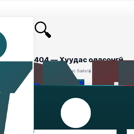
🔍
404 — Хуудас олдсонгүй
Таны хайсан хуудас байхгүй байна.
Нүүр хуудас руу буцах