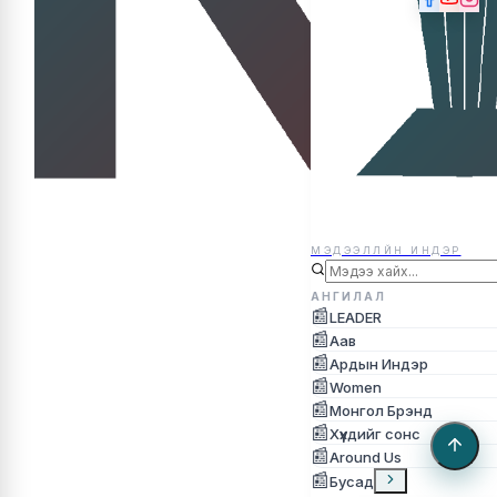
МЭДЭЭЛЛЙН ИНДЭР
МЭДЭЭЛЛЙН ИНДЭР
АНГИЛАЛ
📰
LEADER
📰
Аав
📰
Ардын Индэр
📰
Women
📰
Монгол Брэнд
📰
Хүүхдийг сонс
📰
Around Us
📰
Бусад