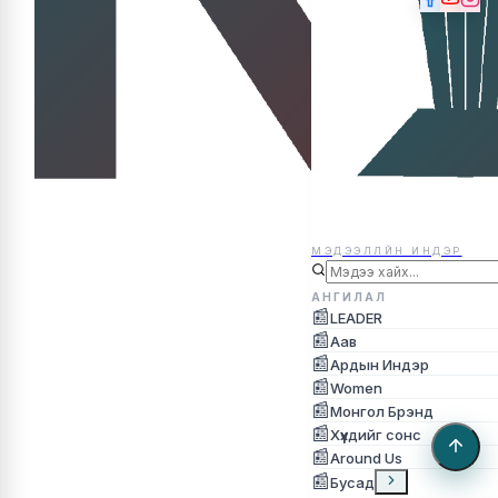
МЭДЭЭЛЛЙН ИНДЭР
МЭДЭЭЛЛЙН ИНДЭР
АНГИЛАЛ
📰
LEADER
📰
Аав
📰
Ардын Индэр
📰
Women
📰
Монгол Брэнд
📰
Хүүхдийг сонс
📰
Around Us
📰
Бусад