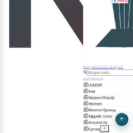
МЭДЭЭЛЛЙН ИНДЭР
МЭДЭЭЛЛЙН ИНДЭР
АНГИЛАЛ
📰
LEADER
📰
Аав
📰
Ардын Индэр
📰
Women
📰
Монгол Брэнд
📰
Хүүхдийг сонс
📰
Around Us
📰
Бусад