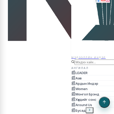
МЭДЭЭЛЛЙН ИНДЭР
МЭДЭЭЛЛЙН ИНДЭР
АНГИЛАЛ
📰
LEADER
📰
Аав
📰
Ардын Индэр
📰
Women
📰
Монгол Брэнд
📰
Хүүхдийг сонс
📰
Around Us
📰
Бусад