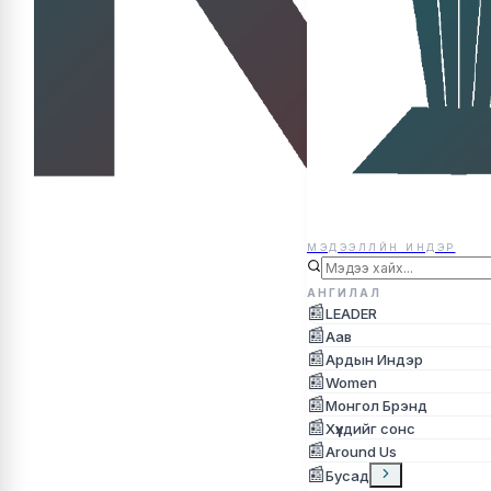
МЭДЭЭЛЛЙН ИНДЭР
МЭДЭЭЛЛЙН ИНДЭР
АНГИЛАЛ
📰
LEADER
📰
Аав
📰
Ардын Индэр
📰
Women
📰
Монгол Брэнд
📰
Хүүхдийг сонс
📰
Around Us
📰
Бусад