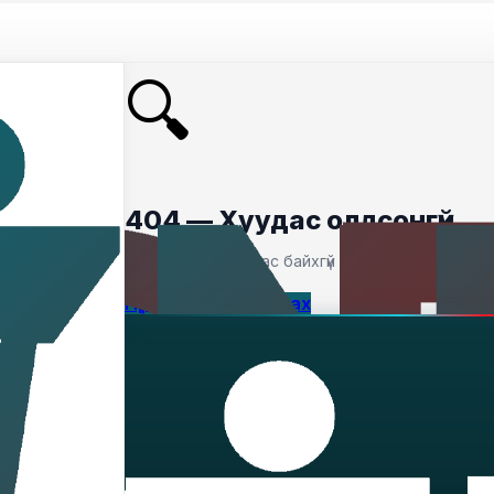
🔍
404 — Хуудас олдсонгүй
Таны хайсан хуудас байхгүй байна.
Нүүр хуудас руу буцах