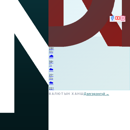
☁️
—
—
—
Su
⛈️
28
°
Mo
🌧️
18
°
Tu
☁️
21
°
We
☁️
22
°
ВАЛЮТЫН ХАНШ
Дэлгэрэнгүй →