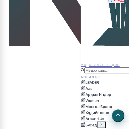
МЭДЭЭЛЛЙН ИНДЭР
МЭДЭЭЛЛЙН ИНДЭР
АНГИЛАЛ
📰
LEADER
📰
Аав
📰
Ардын Индэр
📰
Women
📰
Монгол Брэнд
📰
Хүүхдийг сонс
📰
Around Us
📰
Бусад