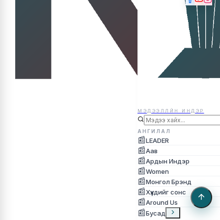
МЭДЭЭЛЛЙН ИНДЭР
МЭДЭЭЛЛЙН ИНДЭР
АНГИЛАЛ
📰
LEADER
📰
Аав
📰
Ардын Индэр
📰
Women
📰
Монгол Брэнд
📰
Хүүхдийг сонс
📰
Around Us
📰
Бусад