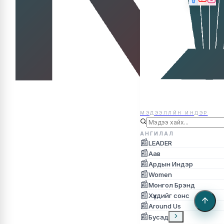
МЭДЭЭЛЛЙН ИНДЭР
МЭДЭЭЛЛЙН ИНДЭР
АНГИЛАЛ
📰
LEADER
📰
Аав
📰
Ардын Индэр
📰
Women
📰
Монгол Брэнд
📰
Хүүхдийг сонс
📰
Around Us
📰
Бусад