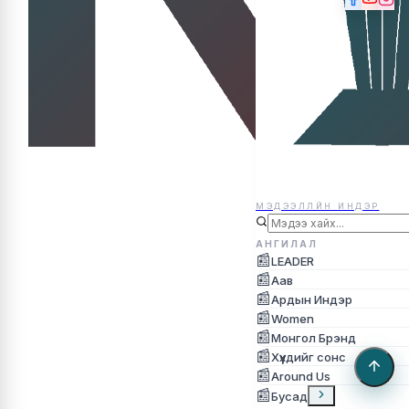
МЭДЭЭЛЛЙН ИНДЭР
МЭДЭЭЛЛЙН ИНДЭР
АНГИЛАЛ
📰
LEADER
📰
Аав
📰
Ардын Индэр
📰
Women
📰
Монгол Брэнд
📰
Хүүхдийг сонс
📰
Around Us
📰
Бусад