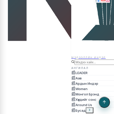
МЭДЭЭЛЛЙН ИНДЭР
МЭДЭЭЛЛЙН ИНДЭР
АНГИЛАЛ
📰
LEADER
📰
Аав
📰
Ардын Индэр
📰
Women
📰
Монгол Брэнд
📰
Хүүхдийг сонс
📰
Around Us
📰
Бусад