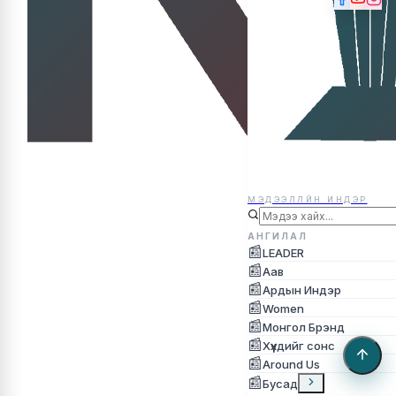
МЭДЭЭЛЛЙН ИНДЭР
МЭДЭЭЛЛЙН ИНДЭР
АНГИЛАЛ
📰
LEADER
📰
Аав
📰
Ардын Индэр
📰
Women
📰
Монгол Брэнд
📰
Хүүхдийг сонс
📰
Around Us
📰
Бусад