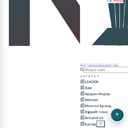
МЭДЭЭЛЛЙН ИНДЭР
МЭДЭЭЛЛЙН ИНДЭР
АНГИЛАЛ
📰
LEADER
📰
Аав
📰
Ардын Индэр
📰
Women
📰
Монгол Брэнд
📰
Хүүхдийг сонс
📰
Around Us
📰
Бусад