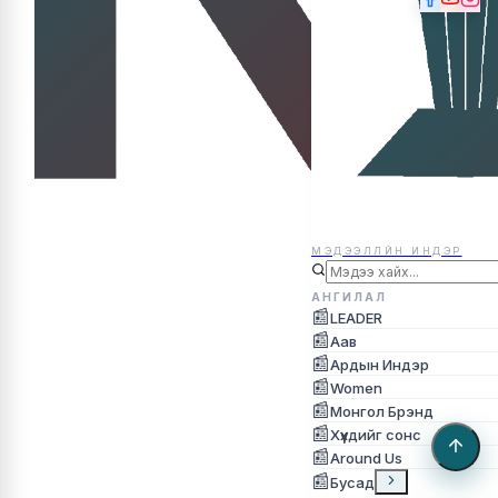
МЭДЭЭЛЛЙН ИНДЭР
МЭДЭЭЛЛЙН ИНДЭР
АНГИЛАЛ
📰
LEADER
📰
Аав
📰
Ардын Индэр
📰
Women
📰
Монгол Брэнд
📰
Хүүхдийг сонс
📰
Around Us
📰
Бусад