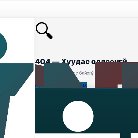
🔍
404 — Хуудас олдсонгүй
Таны хайсан хуудас байхгүй байна.
Нүүр хуудас руу буцах