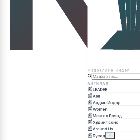
МЭДЭЭЛЛЙН ИНДЭР
МЭДЭЭЛЛЙН ИНДЭР
АНГИЛАЛ
📰
LEADER
📰
Аав
📰
Ардын Индэр
📰
Women
📰
Монгол Брэнд
📰
Хүүхдийг сонс
📰
Around Us
📰
Бусад