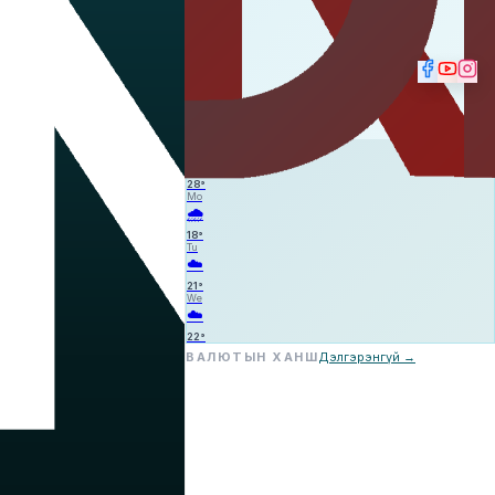
☁️
—
—
—
Su
⛈️
28
°
Mo
🌧️
18
°
Tu
☁️
21
°
We
☁️
22
°
ВАЛЮТЫН ХАНШ
Дэлгэрэнгүй →