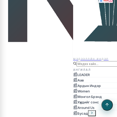
МЭДЭЭЛЛЙН ИНДЭР
МЭДЭЭЛЛЙН ИНДЭР
АНГИЛАЛ
📰
LEADER
📰
Аав
📰
Ардын Индэр
📰
Women
📰
Монгол Брэнд
📰
Хүүхдийг сонс
📰
Around Us
📰
Бусад