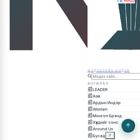
МЭДЭЭЛЛЙН ИНДЭР
МЭДЭЭЛЛЙН ИНДЭР
АНГИЛАЛ
📰
LEADER
📰
Аав
📰
Ардын Индэр
📰
Women
📰
Монгол Брэнд
📰
Хүүхдийг сонс
📰
Around Us
📰
Бусад