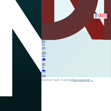
☁️
—
—
—
Sa
☁️
31
°
Su
⛈️
28
°
Mo
🌧️
18
°
Tu
☁️
20
°
ВАЛЮТЫН ХАНШ
Дэлгэрэнгүй →