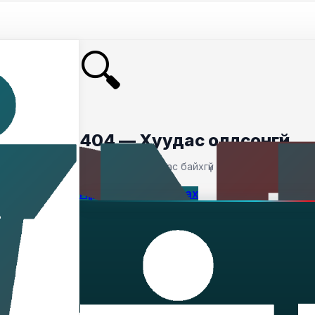
🔍
404 — Хуудас олдсонгүй
Таны хайсан хуудас байхгүй байна.
Нүүр хуудас руу буцах