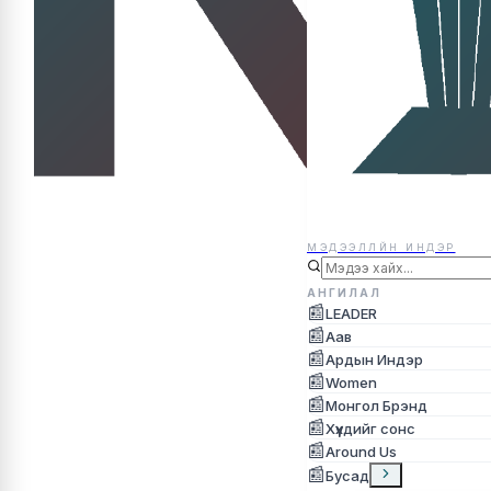
МЭДЭЭЛЛЙН ИНДЭР
МЭДЭЭЛЛЙН ИНДЭР
АНГИЛАЛ
📰
LEADER
📰
Аав
📰
Ардын Индэр
📰
Women
📰
Монгол Брэнд
📰
Хүүхдийг сонс
📰
Around Us
📰
Бусад