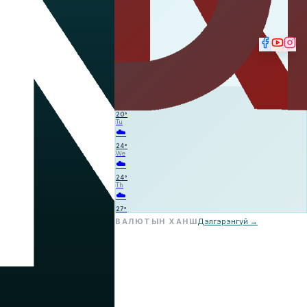
⛈️
—
—
—
Mo
☁️
20
°
Tu
☁️
24
°
We
☁️
24
°
Th
☁️
27
°
ВАЛЮТЫН ХАНШ
Дэлгэрэнгүй →