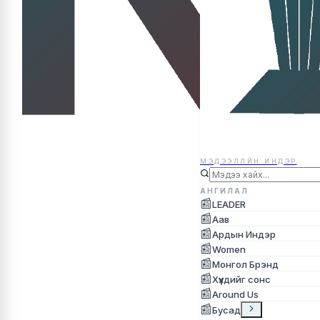
МЭДЭЭЛЛЙН ИНДЭР
МЭДЭЭЛЛЙН ИНДЭР
АНГИЛАЛ
📰
LEADER
📰
Аав
📰
Ардын Индэр
📰
Women
📰
Монгол Брэнд
📰
Хүүхдийг сонс
📰
Around Us
📰
Бусад