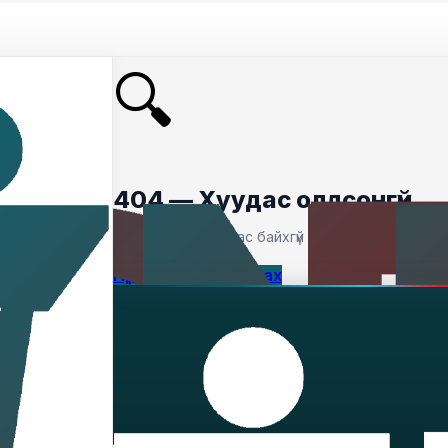
🔍
404 — Хуудас олдсонгүй
Таны хайсан хуудас байхгүй байна.
Нүүр хуудас руу буцах