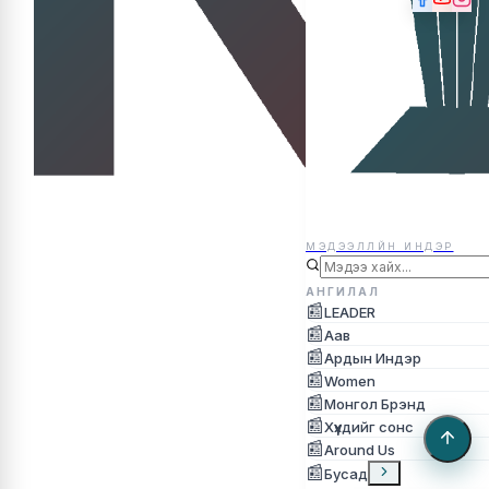
МЭДЭЭЛЛЙН ИНДЭР
МЭДЭЭЛЛЙН ИНДЭР
АНГИЛАЛ
📰
LEADER
📰
Аав
📰
Ардын Индэр
📰
Women
📰
Монгол Брэнд
📰
Хүүхдийг сонс
📰
Around Us
📰
Бусад