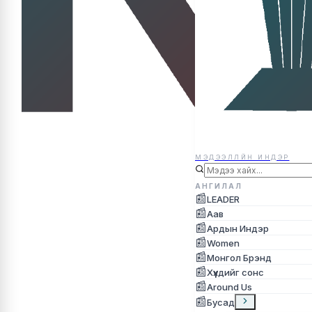
МЭДЭЭЛЛЙН ИНДЭР
МЭДЭЭЛЛЙН ИНДЭР
АНГИЛАЛ
📰
LEADER
📰
Аав
📰
Ардын Индэр
📰
Women
📰
Монгол Брэнд
📰
Хүүхдийг сонс
📰
Around Us
📰
Бусад