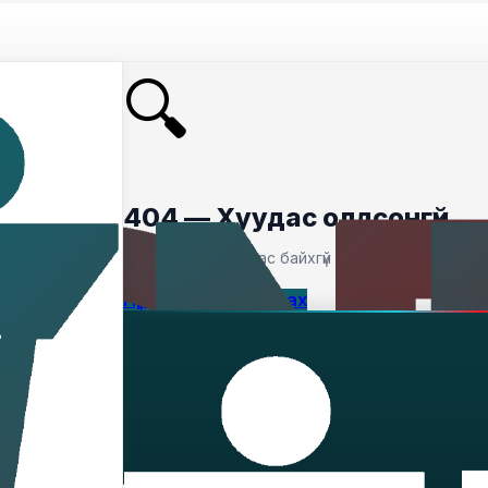
🔍
404 — Хуудас олдсонгүй
Таны хайсан хуудас байхгүй байна.
Нүүр хуудас руу буцах