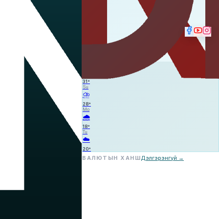
☁️
—
—
—
Sa
☁️
31
°
Su
⛈️
28
°
Mo
🌧️
18
°
Tu
☁️
20
°
ВАЛЮТЫН ХАНШ
Дэлгэрэнгүй →