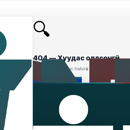
🔍
404 — Хуудас олдсонгүй
Таны хайсан хуудас байхгүй байна.
Нүүр хуудас руу буцах