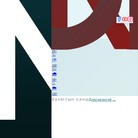
☁️
—
—
—
Sa
☁️
31
°
Su
⛈️
28
°
Mo
🌧️
18
°
Tu
☁️
20
°
ВАЛЮТЫН ХАНШ
Дэлгэрэнгүй →