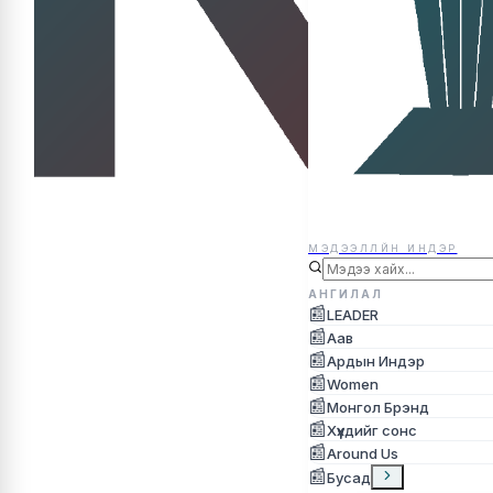
МЭДЭЭЛЛЙН ИНДЭР
МЭДЭЭЛЛЙН ИНДЭР
АНГИЛАЛ
📰
LEADER
📰
Аав
📰
Ардын Индэр
📰
Women
📰
Монгол Брэнд
📰
Хүүхдийг сонс
📰
Around Us
📰
Бусад