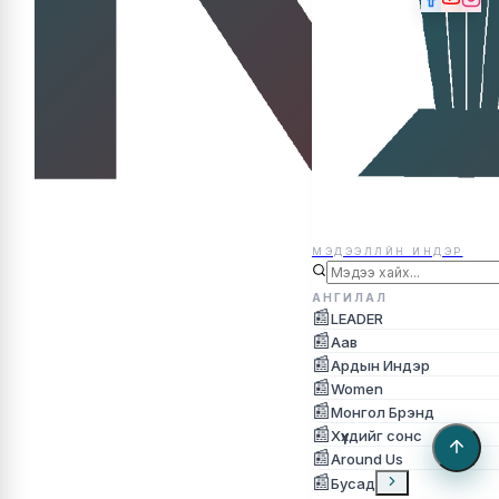
МЭДЭЭЛЛЙН ИНДЭР
МЭДЭЭЛЛЙН ИНДЭР
АНГИЛАЛ
📰
LEADER
📰
Аав
📰
Ардын Индэр
📰
Women
📰
Монгол Брэнд
📰
Хүүхдийг сонс
📰
Around Us
📰
Бусад