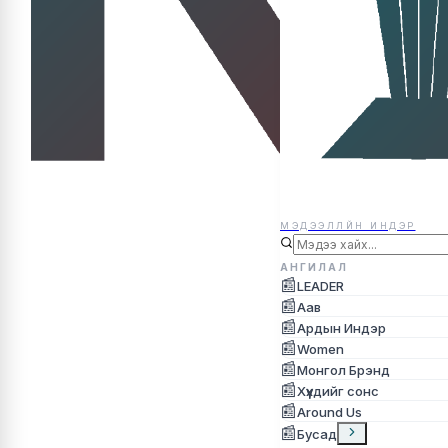
МЭДЭЭЛЛЙН ИНДЭР
МЭДЭЭЛЛЙН ИНДЭР
АНГИЛАЛ
📰
LEADER
📰
Аав
📰
Ардын Индэр
📰
Women
📰
Монгол Брэнд
📰
Хүүхдийг сонс
📰
Around Us
📰
Бусад