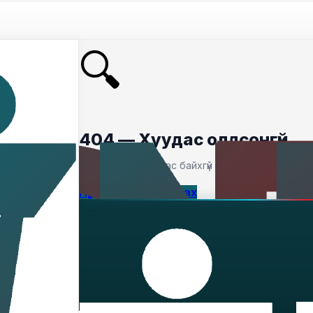
🔍
404 — Хуудас олдсонгүй
Таны хайсан хуудас байхгүй байна.
Нүүр хуудас руу буцах