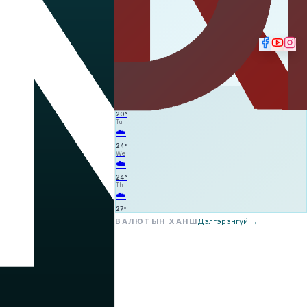
⛈️
—
—
—
Mo
☁️
20
°
Tu
☁️
24
°
We
☁️
24
°
Th
☁️
27
°
ВАЛЮТЫН ХАНШ
Дэлгэрэнгүй →