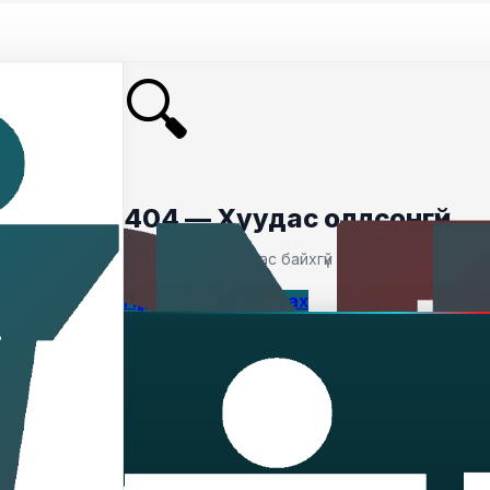
🔍
404 — Хуудас олдсонгүй
Таны хайсан хуудас байхгүй байна.
Нүүр хуудас руу буцах