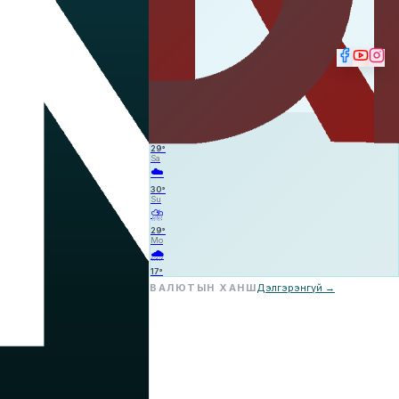
☁️
—
—
—
Fr
☁️
29
°
Sa
☁️
30
°
Su
⛈️
29
°
Mo
🌧️
17
°
ВАЛЮТЫН ХАНШ
Дэлгэрэнгүй →