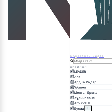
МЭДЭЭЛЛЙН ИНДЭР
МЭДЭЭЛЛЙН ИНДЭР
АНГИЛАЛ
📰
LEADER
📰
Аав
📰
Ардын Индэр
📰
Women
📰
Монгол Брэнд
📰
Хүүхдийг сонс
📰
Around Us
📰
Бусад