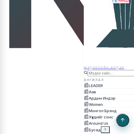
МЭДЭЭЛЛЙН ИНДЭР
МЭДЭЭЛЛЙН ИНДЭР
АНГИЛАЛ
📰
LEADER
📰
Аав
📰
Ардын Индэр
📰
Women
📰
Монгол Брэнд
📰
Хүүхдийг сонс
📰
Around Us
📰
Бусад