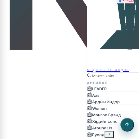
МЭДЭЭЛЛЙН ИНДЭР
МЭДЭЭЛЛЙН ИНДЭР
АНГИЛАЛ
📰
LEADER
📰
Аав
📰
Ардын Индэр
📰
Women
📰
Монгол Брэнд
📰
Хүүхдийг сонс
📰
Around Us
📰
Бусад