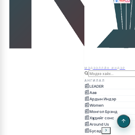
МЭДЭЭЛЛЙН ИНДЭР
МЭДЭЭЛЛЙН ИНДЭР
АНГИЛАЛ
📰
LEADER
📰
Аав
📰
Ардын Индэр
📰
Women
📰
Монгол Брэнд
📰
Хүүхдийг сонс
📰
Around Us
📰
Бусад