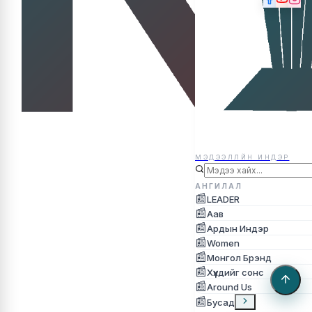
МЭДЭЭЛЛЙН ИНДЭР
МЭДЭЭЛЛЙН ИНДЭР
АНГИЛАЛ
📰
LEADER
📰
Аав
📰
Ардын Индэр
📰
Women
📰
Монгол Брэнд
📰
Хүүхдийг сонс
📰
Around Us
📰
Бусад