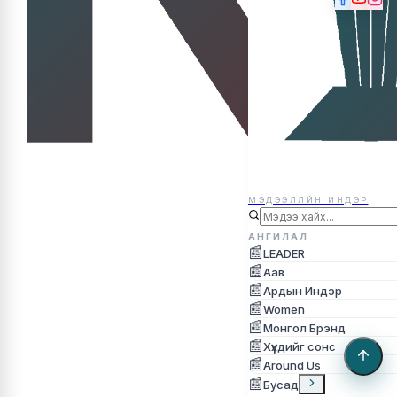
МЭДЭЭЛЛЙН ИНДЭР
МЭДЭЭЛЛЙН ИНДЭР
АНГИЛАЛ
📰
LEADER
📰
Аав
📰
Ардын Индэр
📰
Women
📰
Монгол Брэнд
📰
Хүүхдийг сонс
📰
Around Us
📰
Бусад