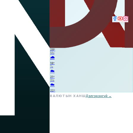
☁️
—
—
—
Su
⛈️
28
°
Mo
🌧️
18
°
Tu
☁️
21
°
We
☁️
22
°
ВАЛЮТЫН ХАНШ
Дэлгэрэнгүй →