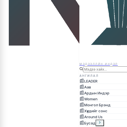
МЭДЭЭЛЛЙН ИНДЭР
МЭДЭЭЛЛЙН ИНДЭР
АНГИЛАЛ
📰
LEADER
📰
Аав
📰
Ардын Индэр
📰
Women
📰
Монгол Брэнд
📰
Хүүхдийг сонс
📰
Around Us
📰
Бусад