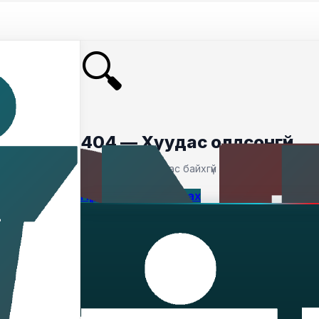
🔍
404 — Хуудас олдсонгүй
Таны хайсан хуудас байхгүй байна.
Нүүр хуудас руу буцах