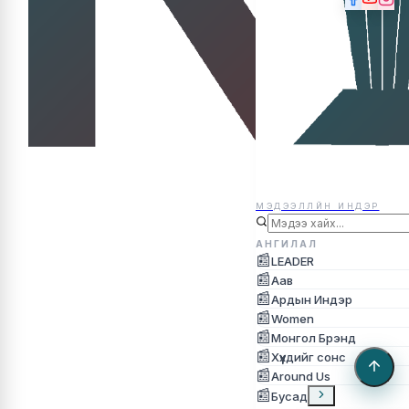
МЭДЭЭЛЛЙН ИНДЭР
МЭДЭЭЛЛЙН ИНДЭР
АНГИЛАЛ
📰
LEADER
📰
Аав
📰
Ардын Индэр
📰
Women
📰
Монгол Брэнд
📰
Хүүхдийг сонс
📰
Around Us
📰
Бусад