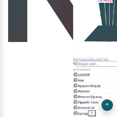
МЭДЭЭЛЛЙН ИНДЭР
МЭДЭЭЛЛЙН ИНДЭР
АНГИЛАЛ
📰
LEADER
📰
Аав
📰
Ардын Индэр
📰
Women
📰
Монгол Брэнд
📰
Хүүхдийг сонс
📰
Around Us
📰
Бусад