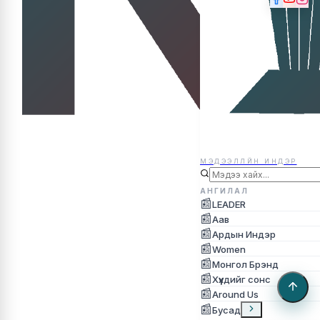
МЭДЭЭЛЛЙН ИНДЭР
МЭДЭЭЛЛЙН ИНДЭР
АНГИЛАЛ
📰
LEADER
📰
Аав
📰
Ардын Индэр
📰
Women
📰
Монгол Брэнд
📰
Хүүхдийг сонс
📰
Around Us
📰
Бусад