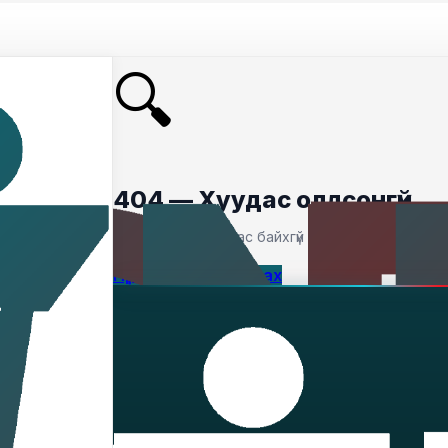
🔍
404 — Хуудас олдсонгүй
Таны хайсан хуудас байхгүй байна.
Нүүр хуудас руу буцах