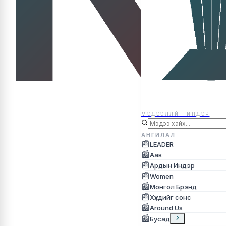
МЭДЭЭЛЛЙН ИНДЭР
МЭДЭЭЛЛЙН ИНДЭР
АНГИЛАЛ
📰
LEADER
📰
Аав
📰
Ардын Индэр
📰
Women
📰
Монгол Брэнд
📰
Хүүхдийг сонс
📰
Around Us
📰
Бусад