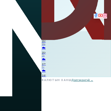
☁️
—
—
—
Tu
☁️
25
°
We
☁️
25
°
Th
☁️
27
°
Fr
☁️
24
°
ВАЛЮТЫН ХАНШ
Дэлгэрэнгүй →