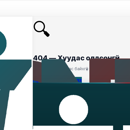
🔍
404 — Хуудас олдсонгүй
Таны хайсан хуудас байхгүй байна.
Нүүр хуудас руу буцах