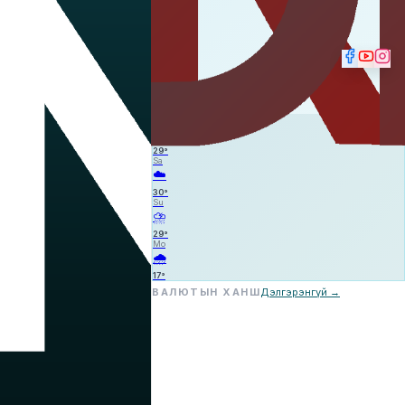
☁️
—
—
—
Fr
☁️
29
°
Sa
☁️
30
°
Su
⛈️
29
°
Mo
🌧️
17
°
ВАЛЮТЫН ХАНШ
Дэлгэрэнгүй →