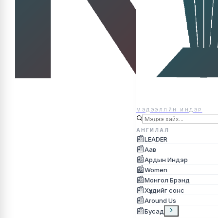
МЭДЭЭЛЛЙН ИНДЭР
МЭДЭЭЛЛЙН ИНДЭР
АНГИЛАЛ
📰
LEADER
📰
Аав
📰
Ардын Индэр
📰
Women
📰
Монгол Брэнд
📰
Хүүхдийг сонс
📰
Around Us
📰
Бусад