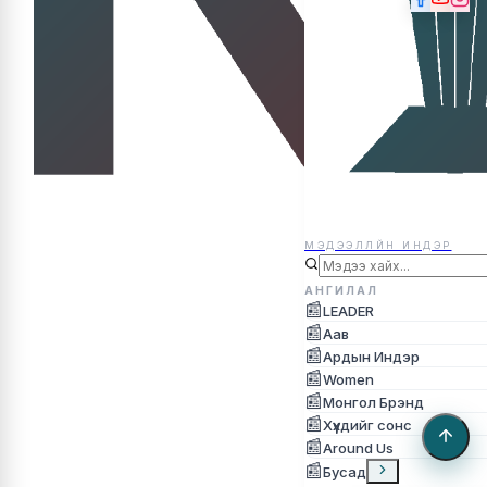
МЭДЭЭЛЛЙН ИНДЭР
МЭДЭЭЛЛЙН ИНДЭР
АНГИЛАЛ
📰
LEADER
📰
Аав
📰
Ардын Индэр
📰
Women
📰
Монгол Брэнд
📰
Хүүхдийг сонс
📰
Around Us
📰
Бусад