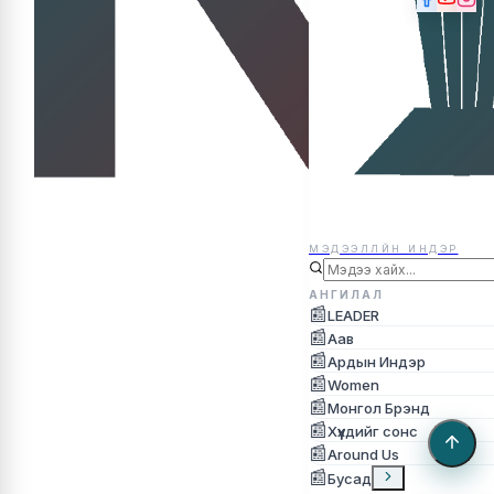
МЭДЭЭЛЛЙН ИНДЭР
МЭДЭЭЛЛЙН ИНДЭР
АНГИЛАЛ
📰
LEADER
📰
Аав
📰
Ардын Индэр
📰
Women
📰
Монгол Брэнд
📰
Хүүхдийг сонс
📰
Around Us
📰
Бусад