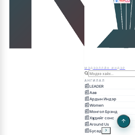
МЭДЭЭЛЛЙН ИНДЭР
МЭДЭЭЛЛЙН ИНДЭР
АНГИЛАЛ
📰
LEADER
📰
Аав
📰
Ардын Индэр
📰
Women
📰
Монгол Брэнд
📰
Хүүхдийг сонс
📰
Around Us
📰
Бусад