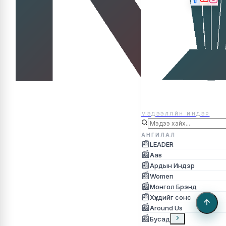
МЭДЭЭЛЛЙН ИНДЭР
МЭДЭЭЛЛЙН ИНДЭР
АНГИЛАЛ
📰
LEADER
📰
Аав
📰
Ардын Индэр
📰
Women
📰
Монгол Брэнд
📰
Хүүхдийг сонс
📰
Around Us
📰
Бусад