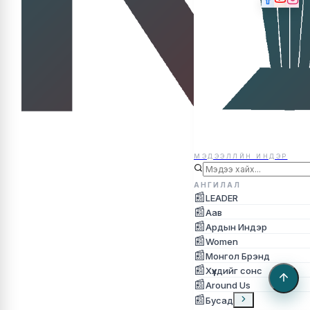
МЭДЭЭЛЛЙН ИНДЭР
МЭДЭЭЛЛЙН ИНДЭР
АНГИЛАЛ
📰
LEADER
📰
Аав
📰
Ардын Индэр
📰
Women
📰
Монгол Брэнд
📰
Хүүхдийг сонс
📰
Around Us
📰
Бусад