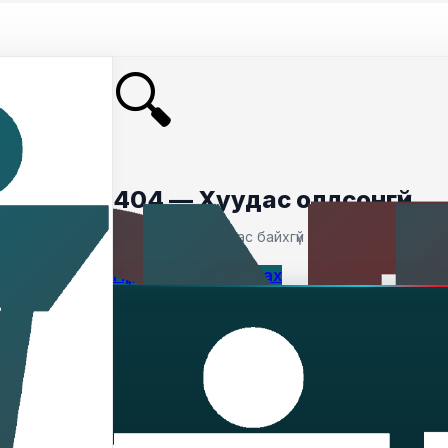
🔍
404 — Хуудас олдсонгүй
Таны хайсан хуудас байхгүй байна.
Нүүр хуудас руу буцах