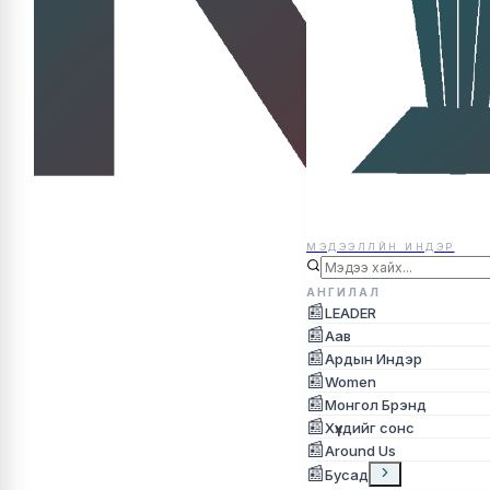
МЭДЭЭЛЛЙН ИНДЭР
МЭДЭЭЛЛЙН ИНДЭР
АНГИЛАЛ
📰
LEADER
📰
Аав
📰
Ардын Индэр
📰
Women
📰
Монгол Брэнд
📰
Хүүхдийг сонс
📰
Around Us
📰
Бусад