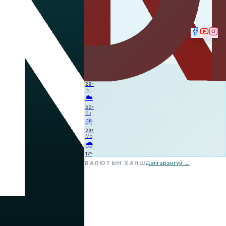
☁️
—
—
—
Fr
☁️
29
°
Sa
☁️
30
°
Su
⛈️
29
°
Mo
🌧️
17
°
ВАЛЮТЫН ХАНШ
Дэлгэрэнгүй →