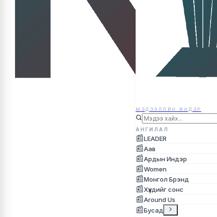
МЭДЭЭЛЛЙН ИНДЭР
МЭДЭЭЛЛЙН ИНДЭР
АНГИЛАЛ
📰
LEADER
📰
Аав
📰
Ардын Индэр
📰
Women
📰
Монгол Брэнд
📰
Хүүхдийг сонс
📰
Around Us
📰
Бусад