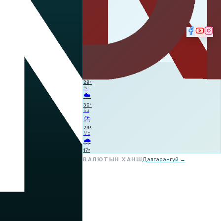
☁️
—
—
—
Fr
☁️
29
°
Sa
☁️
30
°
Su
⛈️
29
°
Mo
🌧️
17
°
ВАЛЮТЫН ХАНШ
Дэлгэрэнгүй →