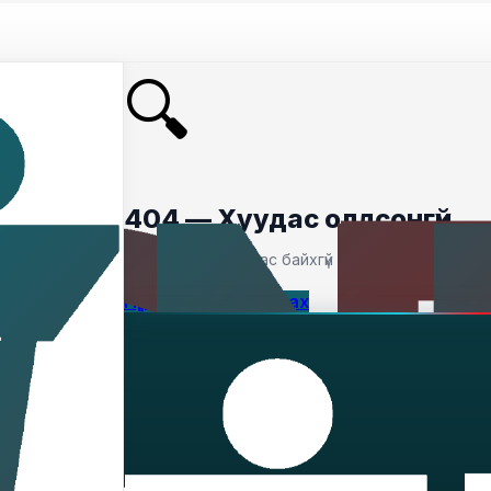
🔍
404 — Хуудас олдсонгүй
Таны хайсан хуудас байхгүй байна.
Нүүр хуудас руу буцах