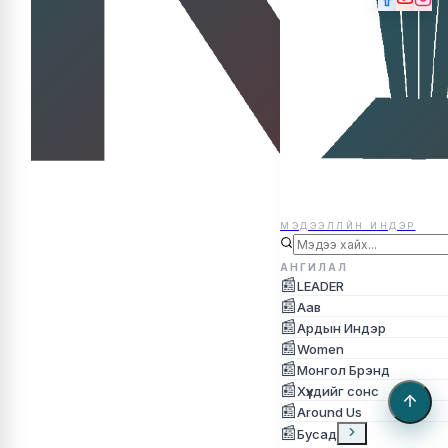
МЭДЭЭЛЛЙН ИНДЭР
МЭДЭЭЛЛЙН ИНДЭР
АНГИЛАЛ
📰
LEADER
📰
Аав
📰
Ардын Индэр
📰
Women
📰
Монгол Брэнд
📰
Хүүхдийг сонс
📰
Around Us
📰
Бусад