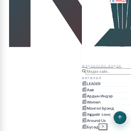
МЭДЭЭЛЛЙН ИНДЭР
МЭДЭЭЛЛЙН ИНДЭР
АНГИЛАЛ
📰
LEADER
📰
Аав
📰
Ардын Индэр
📰
Women
📰
Монгол Брэнд
📰
Хүүхдийг сонс
📰
Around Us
📰
Бусад