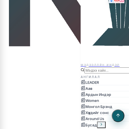
МЭДЭЭЛЛЙН ИНДЭР
МЭДЭЭЛЛЙН ИНДЭР
АНГИЛАЛ
📰
LEADER
📰
Аав
📰
Ардын Индэр
📰
Women
📰
Монгол Брэнд
📰
Хүүхдийг сонс
📰
Around Us
📰
Бусад