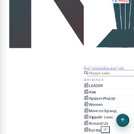
МЭДЭЭЛЛЙН ИНДЭР
МЭДЭЭЛЛЙН ИНДЭР
АНГИЛАЛ
📰
LEADER
📰
Аав
📰
Ардын Индэр
📰
Women
📰
Монгол Брэнд
📰
Хүүхдийг сонс
📰
Around Us
📰
Бусад