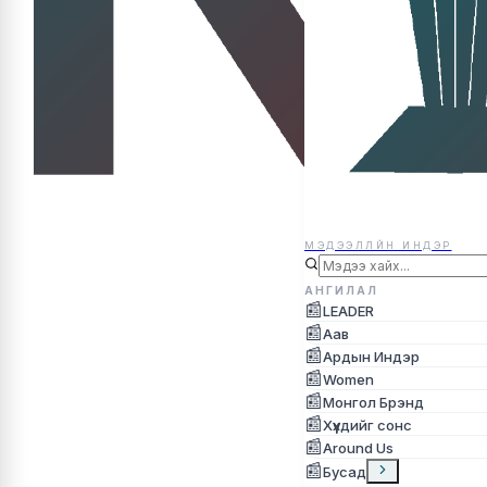
МЭДЭЭЛЛЙН ИНДЭР
МЭДЭЭЛЛЙН ИНДЭР
АНГИЛАЛ
📰
LEADER
📰
Аав
📰
Ардын Индэр
📰
Women
📰
Монгол Брэнд
📰
Хүүхдийг сонс
📰
Around Us
📰
Бусад