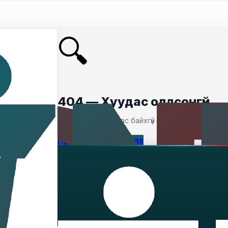
🔍
404 — Хуудас олдсонгүй
Таны хайсан хуудас байхгүй байна.
Нүүр хуудас руу буцах