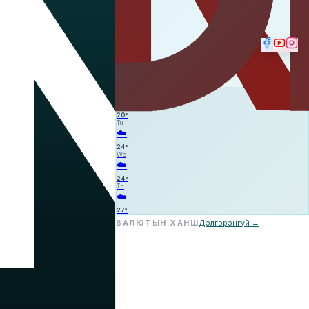
⛈️
—
—
—
Mo
☁️
20
°
Tu
☁️
24
°
We
☁️
24
°
Th
☁️
27
°
ВАЛЮТЫН ХАНШ
Дэлгэрэнгүй →