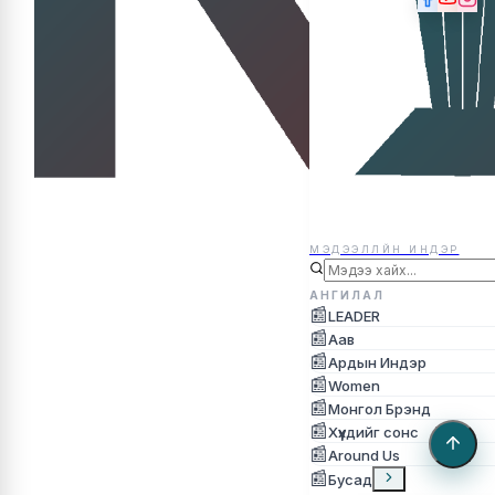
МЭДЭЭЛЛЙН ИНДЭР
МЭДЭЭЛЛЙН ИНДЭР
АНГИЛАЛ
📰
LEADER
📰
Аав
📰
Ардын Индэр
📰
Women
📰
Монгол Брэнд
📰
Хүүхдийг сонс
📰
Around Us
📰
Бусад