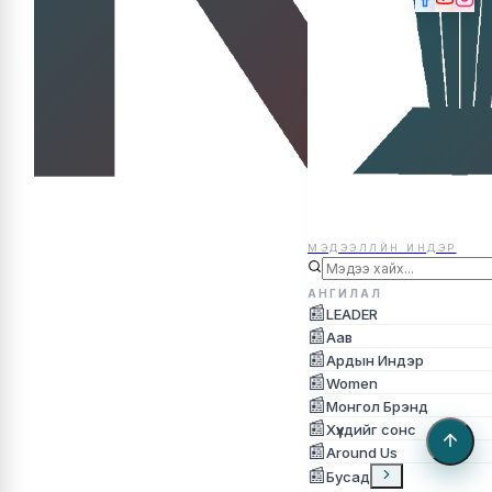
МЭДЭЭЛЛЙН ИНДЭР
МЭДЭЭЛЛЙН ИНДЭР
АНГИЛАЛ
📰
LEADER
📰
Аав
📰
Ардын Индэр
📰
Women
📰
Монгол Брэнд
📰
Хүүхдийг сонс
📰
Around Us
📰
Бусад